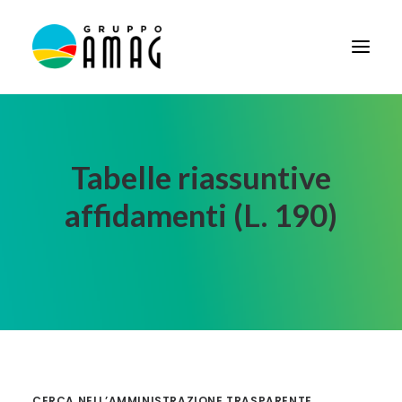
HOME
IL GRUPPO
Tabelle riassuntive
DIDATTICA
affidamenti (L. 190)
BANDI E AVVISI
SOCIETÀ TRASPARENTE
NEWS
CONTATTI
FORNITORI
CERCA NELL’AMMINISTRAZIONE TRASPARENTE