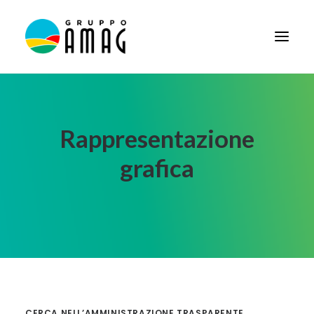
HOME
IL GRUPPO
Rappresentazione
DIDATTICA
grafica
BANDI E AVVISI
SOCIETÀ TRASPARENTE
NEWS
CONTATTI
FORNITORI
CERCA NELL’AMMINISTRAZIONE TRASPARENTE