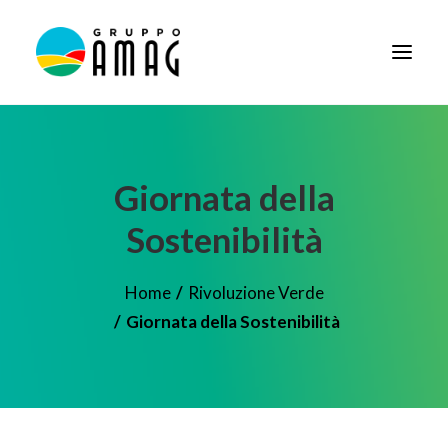
HOME
IL GRUPPO
Giornata della
DIDATTICA
Sostenibilità
BANDI E AVVISI
Home
Rivoluzione Verde
SOCIETÀ TRASPARENTE
Giornata della Sostenibilità
NEWS
CONTATTI
FORNITORI