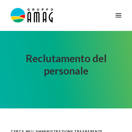
HOME
IL GRUPPO
Reclutamento del
DIDATTICA
personale
BANDI E AVVISI
SOCIETÀ TRASPARENTE
NEWS
CONTATTI
FORNITORI
CERCA NELL’AMMINISTRAZIONE TRASPARENTE