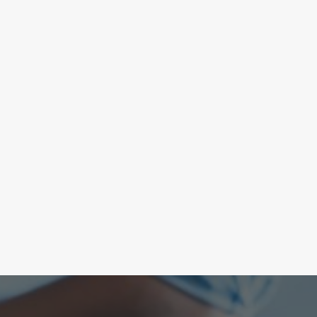
abile dei rifiuti fuori cassonetto in via Di Vittor
ati alcuni rifiuti depositati all’esterno dei cassonetti in via 
1
2
3
…
56