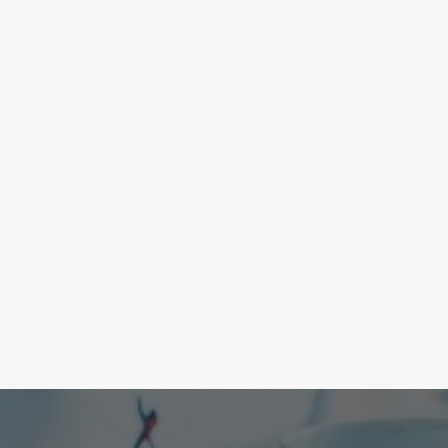
io
Di Vittorio,…