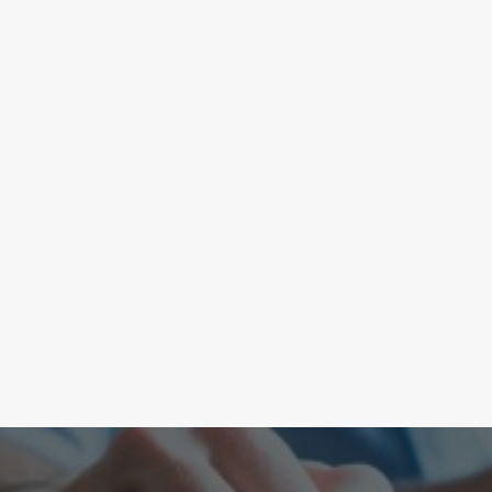
18/08/2023
AMAG Ambiente: identificato il respons
Giovedì scorso, 10 agosto 2023, sono stati trov
LEGGI DI PIÙ