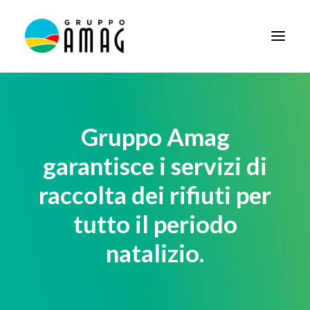
HOME
IL GRUPPO
Gruppo Amag
DIDATTICA
garantisce i servizi di
BANDI E AVVISI
raccolta dei rifiuti per
SOCIETÀ TRASPARENTE
tutto il periodo
NEWS
natalizio.
CONTATTI
FORNITORI