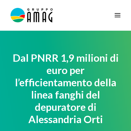
HOME
IL GRUPPO
Dal PNRR 1,9 milioni di
DIDATTICA
euro per
BANDI E AVVISI
l’efficientamento della
SOCIETÀ TRASPARENTE
linea fanghi del
NEWS
depuratore di
CONTATTI
Alessandria Orti
FORNITORI