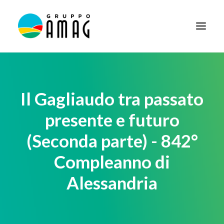
HOME
IL GRUPPO
Il Gagliaudo tra passato
DIDATTICA
presente e futuro
BANDI E AVVISI
(Seconda parte) - 842°
SOCIETÀ TRASPARENTE
Compleanno di
NEWS
Alessandria
CONTATTI
FORNITORI