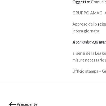
Oggetto:
Comunica
GRUPPO AMAG A
Appreso dello
scio
intera giornata
si comunica agli uten
ai sensi della Legg
misure necessarie ai
Ufficio stampa –
Precedente