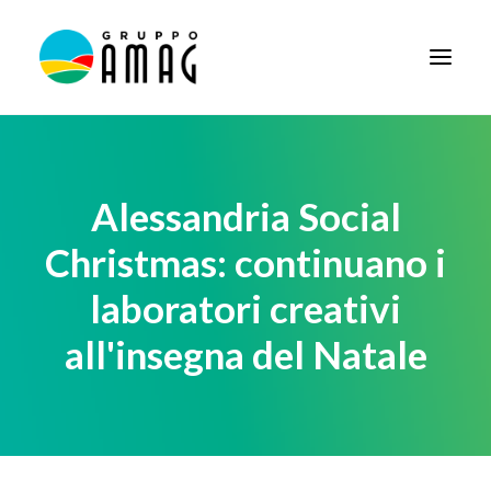
HOME
IL GRUPPO
Alessandria Social
DIDATTICA
Christmas: continuano i
BANDI E AVVISI
laboratori creativi
SOCIETÀ TRASPARENTE
all'insegna del Natale
NEWS
CONTATTI
FORNITORI