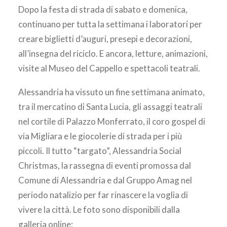
AREA CLIENTI
Dopo la festa di strada di sabato e domenica,
continuano per tutta la settimana i laboratori per
creare biglietti d’auguri, presepi e decorazioni,
all’insegna del riciclo. E ancora, letture, animazioni,
visite al Museo del Cappello e spettacoli teatrali.
Alessandria ha vissuto un fine settimana animato,
tra il mercatino di Santa Lucia, gli assaggi teatrali
nel cortile di Palazzo Monferrato, il coro gospel di
via Migliara e le giocolerie di strada per i più
piccoli. Il tutto “targato”, Alessandria Social
Christmas, la rassegna di eventi promossa dal
Comune di Alessandria e dal Gruppo Amag nel
periodo natalizio per far rinascere la voglia di
vivere la città. Le foto sono disponibili dalla
galleria online: