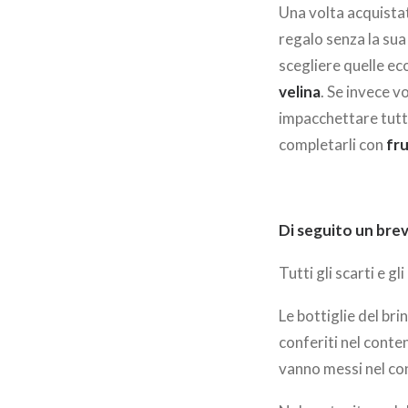
Una volta acquista
regalo senza la sua
scegliere quelle ec
velina
. Se invece v
impacchettare tutt
completarli con
fru
Di seguito un brev
Tutti gli scarti e g
Le bottiglie del bri
conferiti nel conten
vanno messi nel con