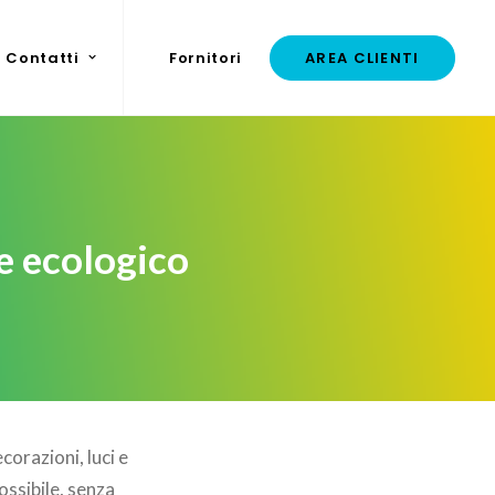
Contatti
Fornitori
AREA CLIENTI
e ecologico
corazioni, luci e
ossibile, senza