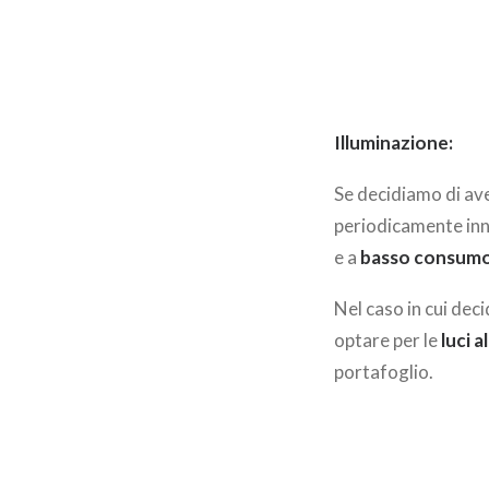
Illuminazione:
Se decidiamo di ave
periodicamente inna
e a
basso consum
Nel caso in cui deci
optare per le
luci 
portafoglio.