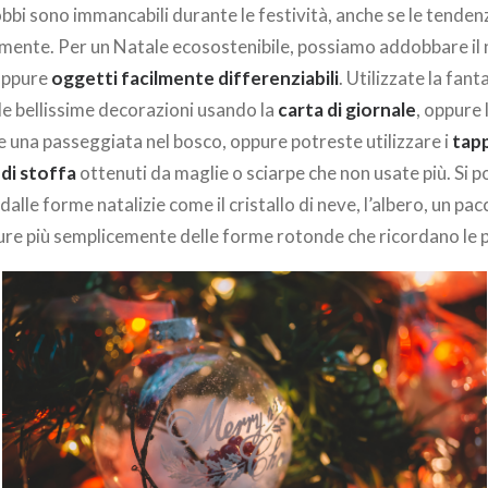
bi sono immancabili durante le festività, anche se le tenden
amente. Per un Natale ecosostenibile, possiamo addobbare il 
ppure
oggetti facilmente differenziabili
. Utilizzate la fan
le bellissime decorazioni usando la
carta di giornale
, oppure 
 una passeggiata nel bosco, oppure potreste utilizzare i
tapp
 di stoffa
ottenuti da maglie o sciarpe che non usate più. Si 
dalle forme natalizie come il cristallo di neve, l’albero, un pa
re più semplicemente delle forme rotonde che ricordano le pa