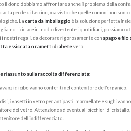
to il dono dobbiamo affrontare anche il problema della confe
 carta perde di fascino, ma visto che quelle comuni non sono r
ologiche. La
carta da imballaggio
è la soluzione perfetta insi
ogliamo riciclare in modo divertente i quotidiani, possiamo uti
i i nostri regali, da decorare rigorosamente con
spago e filo
tta essiccata o rametti di abete
vero.
e riassunto sulla raccolta differenziata:
li avanzi di cibo vanno conferiti nel contenitore dell’organico.
ndisi, i vasetti in vetro per antipasti, marmellate e sughi vanno
itore del vetro. Attenzione ad eventuali bicchieri di cristallo, 
tenitore dell’indifferenziato.