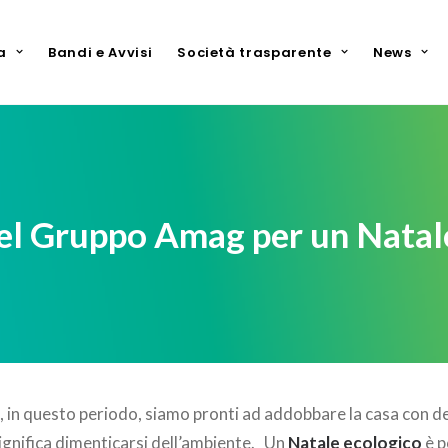
a
Bandi e Avvisi
Società trasparente
News
 del Gruppo Amag per un Natal
e, in questo periodo, siamo pronti ad addobbare la casa con de
significa dimenticarsi dell’ambiente. Un
Natale ecologico
è p