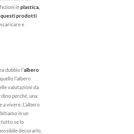
fezioni in
plastica,
i questi prodotti
scaricare e
a dubbio l’
albero
quello l’albero
lle valutazioni da
iardino perché, una
e a vivere. L’albero
abitiamo in un
tutto se lo
possibile decorarlo,