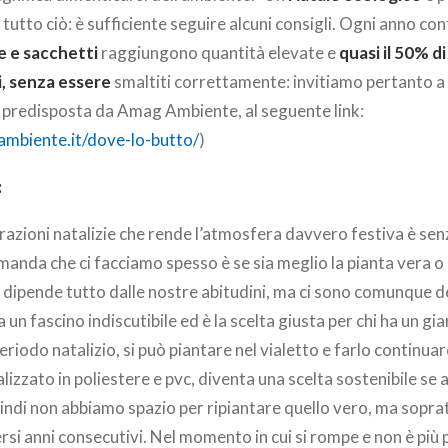
i tutto ciò: è sufficiente seguire alcuni consigli. Ogni anno con
e e sacchetti
raggiungono quantità elevate e
quasi il 50% d
ti, senza essere
smaltiti correttamente: invitiamo pertanto a 
a predisposta da Amag Ambiente, al seguente link:
mbiente.it/dove-lo-butto/
)
:
orazioni natalizie che rende l’atmosfera davvero festiva è senz
anda che ci facciamo spesso è se sia meglio la pianta vera o 
à dipende tutto dalle nostre abitudini, ma ci sono comunque de
a un fascino indiscutibile ed è la scelta giusta per chi ha un g
eriodo natalizio, si può piantare nel vialetto e farlo continuar
alizzato in poliestere e pvc, diventa una scelta sostenibile se 
ndi non abbiamo spazio per ripiantare quello vero, ma soprat
ersi anni consecutivi. Nel momento in cui si rompe e non è più 