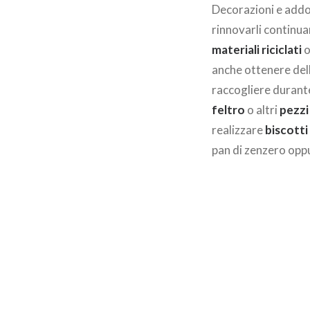
Decorazioni e addob
rinnovarli continu
materiali riciclati
o
anche ottenere del
raccogliere durante
feltro
o altri
pezzi
realizzare
biscotti
pan di zenzero oppu