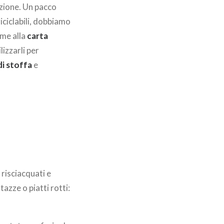
zione. Un pacco
iciclabili, dobbiamo
eme alla
carta
lizzarli per
 di stoffa
e
 risciacquati e
tazze o piatti rotti: