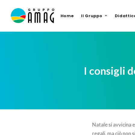
Home
Il Gruppo
Didattic
I consigli
Natale si avvicina 
regali, ma ciò non 