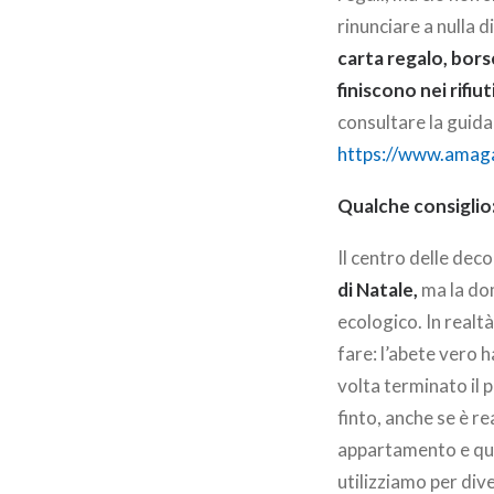
rinunciare a nulla d
carta regalo, bors
finiscono nei rifiu
consultare la guid
https://www.amaga
Qualche consiglio
Il centro delle dec
di Natale,
ma la dom
ecologico. In realt
fare: l’abete vero h
volta terminato il p
finto, anche se è re
appartamento e qui
utilizziamo per div