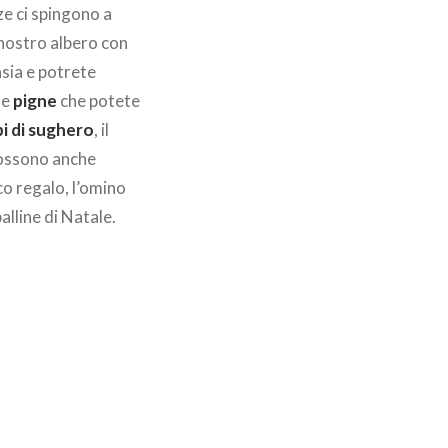
ze ci spingono a
nostro albero con
tasia e potrete
le
pigne
che potete
i di sughero
, il
possono anche
cco regalo, l’omino
lline di Natale.