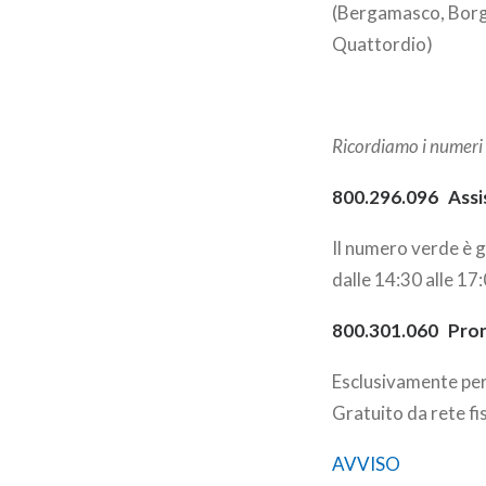
(Bergamasco, Borgo
Quattordio)
Ricordiamo i numeri
800.296.096 Assis
Il numero verde è gr
dalle 14:30 alle 17
800.301.060 Pront
Esclusivamente per 
Gratuito da rete fis
AVVISO