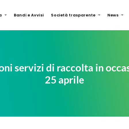
a
Bandi e Avvisi
Società trasparente
News
 servizi di raccolta in occas
25 aprile